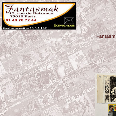
Fantasma