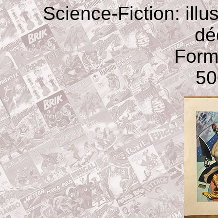
Science-Fiction: illu
dé
Form
50