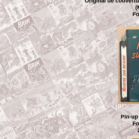
Original de couver
(
Fo
Pin-up
Fo